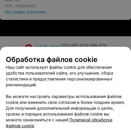
пом. 40
УНП: 192986943
На правах рекламы
О проекте
Новости проекта
Размещение рекламы
Обработка файлов cookie
Медицинский маркетинг
Публичный договор
Наш сайт использует файлы cookie для обеспечения
удобства пользователей сайта, его улучшения, сбора
Пользовательское соглашение
Способы оплаты
статистики и предоставления персонализированных
Вакансии
Партнеры
рекомендаций.
Написать руководителю 103.by
Вы можете настроить параметры использования файлов
Написать в поддержку
cookie или изменить свое согласие в более позднее время.
Персональные настройки cookie
Для получения дополнительной информации о целях,
сроках и порядке использования файлов cookie вы
Обработка персональных данных
можете ознакомиться с нашей
Политикой обработки
файлов cookie